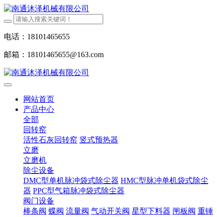
电话：18101465655
邮箱：18101465655@163.com
网站首页
产品中心
全部
回转窑
活性石灰回转窑
竖式预热器
立磨
立磨机
除尘设备
DMC型单机脉冲袋式除尘器
HMC型脉冲单机袋式除尘
器
PPC型气箱脉冲袋式除尘器
阀门设备
棒条阀
蝶阀
流量阀
气动开关阀
星型下料器
闸板阀
重锤