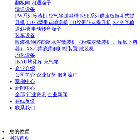
翻板阀
四通溜子
输送设备
FW系列冷渣机
空气输送斜槽
NSE系列调速板链斗式提
升机
TD75型带式输送机
TD胶带斗式提升机
XZ空气输
送斜槽
电动转弯溜子
装车设备
散装机伸缩布袋
水泥散装机（粉煤灰散装机 、库底下料
器）
XS-C库底库侧卸料装置
散装机
均化设备
IBAU均化库
充气箱
企业介绍
公司简介
企业优势
服务流程
案例中心
新闻中心
全部
行业资讯
企业新闻
在线反馈
联系我们
您的位置：
网站首页