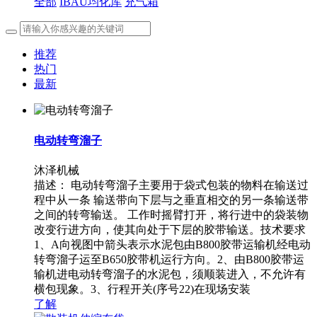
全部
IBAU均化库
充气箱
推荐
热门
最新
电动转弯溜子
沐泽机械
描述：
电动转弯溜子主要用于袋式包装的物料在输送过
程中从一条 输送带向下层与之垂直相交的另一条输送带
之间的转弯输送。 工作时摇臂打开，将行进中的袋装物
改变行进方向，使其向处于下层的胶带输送。技术要求
1、A向视图中箭头表示水泥包由B800胶带运输机经电动
转弯溜子运至B650胶带机运行方向。2、由B800胶带运
输机进电动转弯溜子的水泥包，须顺装进入，不允许有
横包现象。3、行程开关(序号22)在现场安装
了解