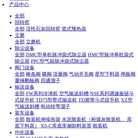
产品中心
全部
回转窑
全部
活性石灰回转窑
竖式预热器
立磨
全部
立磨机
除尘设备
全部
DMC型单机脉冲袋式除尘器
HMC型脉冲单机袋式
除尘器
PPC型气箱脉冲袋式除尘器
阀门设备
全部
棒条阀
蝶阀
流量阀
气动开关阀
星型下料器
闸板阀
重锤翻板阀
四通溜子
输送设备
全部
FW系列冷渣机
空气输送斜槽
NSE系列调速板链斗
式提升机
TD75型带式输送机
TD胶带斗式提升机
XZ空
气输送斜槽
电动转弯溜子
装车设备
全部
散装机伸缩布袋
水泥散装机（粉煤灰散装机 、库
底下料器）
XS-C库底库侧卸料装置
散装机
均化设备