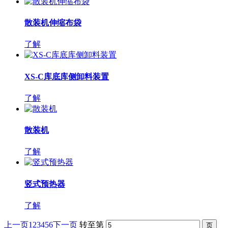
散装机伸缩布袋
了解
XS-C库底库侧卸料装置
了解
散装机
了解
竖式预热器
了解
上一页
1
2
3
4
5
6
下一页
转至第