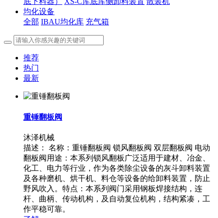
底下料器）
XS-C库底库侧卸料装置
散装机
均化设备
全部
IBAU均化库
充气箱
推荐
热门
最新
重锤翻板阀
沐泽机械
描述：
名称：重锤翻板阀 锁风翻板阀 双层翻板阀 电动
翻板阀用途：本系列锁风翻板广泛适用于建材、冶金、
化工、电力等行业，作为各类除尘设备的灰斗卸料装置
及各种磨机、烘干机、料仓等设备的给卸料装置，防止
野风吹入。特点：本系列阀门采用钢板焊接结构，连
杆、曲柄、传动机构，及自动复位机构，结构紧凑，工
作平稳可靠。