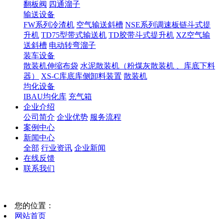
翻板阀
四通溜子
输送设备
FW系列冷渣机
空气输送斜槽
NSE系列调速板链斗式提
升机
TD75型带式输送机
TD胶带斗式提升机
XZ空气输
送斜槽
电动转弯溜子
装车设备
散装机伸缩布袋
水泥散装机（粉煤灰散装机 、库底下料
器）
XS-C库底库侧卸料装置
散装机
均化设备
IBAU均化库
充气箱
企业介绍
公司简介
企业优势
服务流程
案例中心
新闻中心
全部
行业资讯
企业新闻
在线反馈
联系我们
您的位置：
网站首页