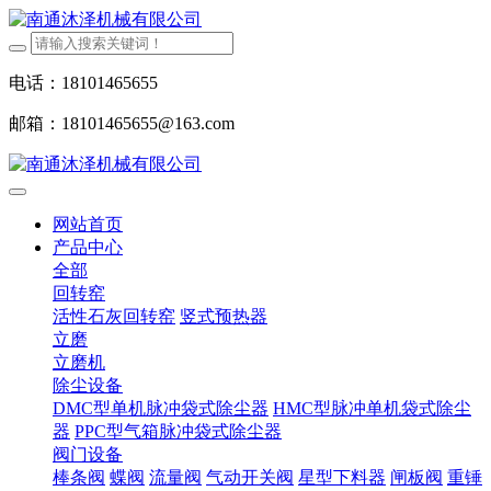
电话：18101465655
邮箱：18101465655@163.com
网站首页
产品中心
全部
回转窑
活性石灰回转窑
竖式预热器
立磨
立磨机
除尘设备
DMC型单机脉冲袋式除尘器
HMC型脉冲单机袋式除尘
器
PPC型气箱脉冲袋式除尘器
阀门设备
棒条阀
蝶阀
流量阀
气动开关阀
星型下料器
闸板阀
重锤