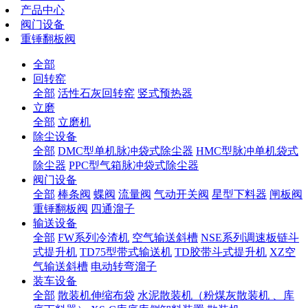
产品中心
阀门设备
重锤翻板阀
全部
回转窑
全部
活性石灰回转窑
竖式预热器
立磨
全部
立磨机
除尘设备
全部
DMC型单机脉冲袋式除尘器
HMC型脉冲单机袋式
除尘器
PPC型气箱脉冲袋式除尘器
阀门设备
全部
棒条阀
蝶阀
流量阀
气动开关阀
星型下料器
闸板阀
重锤翻板阀
四通溜子
输送设备
全部
FW系列冷渣机
空气输送斜槽
NSE系列调速板链斗
式提升机
TD75型带式输送机
TD胶带斗式提升机
XZ空
气输送斜槽
电动转弯溜子
装车设备
全部
散装机伸缩布袋
水泥散装机（粉煤灰散装机 、库