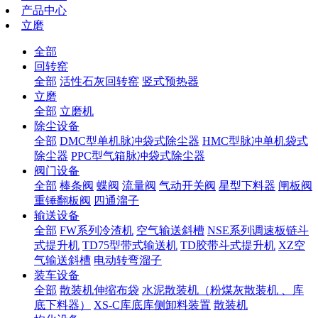
产品中心
立磨
全部
回转窑
全部
活性石灰回转窑
竖式预热器
立磨
全部
立磨机
除尘设备
全部
DMC型单机脉冲袋式除尘器
HMC型脉冲单机袋式
除尘器
PPC型气箱脉冲袋式除尘器
阀门设备
全部
棒条阀
蝶阀
流量阀
气动开关阀
星型下料器
闸板阀
重锤翻板阀
四通溜子
输送设备
全部
FW系列冷渣机
空气输送斜槽
NSE系列调速板链斗
式提升机
TD75型带式输送机
TD胶带斗式提升机
XZ空
气输送斜槽
电动转弯溜子
装车设备
全部
散装机伸缩布袋
水泥散装机（粉煤灰散装机 、库
底下料器）
XS-C库底库侧卸料装置
散装机