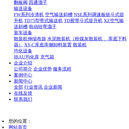
翻板阀
四通溜子
输送设备
FW系列冷渣机
空气输送斜槽
NSE系列调速板链斗式提
升机
TD75型带式输送机
TD胶带斗式提升机
XZ空气输
送斜槽
电动转弯溜子
装车设备
散装机伸缩布袋
水泥散装机（粉煤灰散装机 、库底下料
器）
XS-C库底库侧卸料装置
散装机
均化设备
IBAU均化库
充气箱
企业介绍
公司简介
企业优势
服务流程
案例中心
新闻中心
全部
行业资讯
企业新闻
在线反馈
联系我们
您的位置：
网站首页