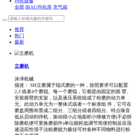
均化设备
全部
IBAU均化库
充气箱
推荐
热门
最新
立磨机
沐泽机械
描述：
SH立磨属于辊式磨的一种，按照要求可以配置
2,3 或者4个磨辊。每一个磨辊，它都是由固定的摇 臂、
安装摇臂的支架，以及液压系统组成了粉磨的动力单
元。此动力单元为一整体式或者一个标准组 件，它可在
磨盘周围布置成二组分、三组分或者四组分。特点噪音
低从启动到停机，振动很小占地面积小维修方便(不必拆
除磨机便可更换磨损件)单位能耗低调节简便控制反应迅
速适应性强干法粉磨能力极佳可对各种不同物料进行粉