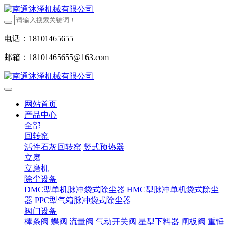
电话：18101465655
邮箱：18101465655@163.com
网站首页
产品中心
全部
回转窑
活性石灰回转窑
竖式预热器
立磨
立磨机
除尘设备
DMC型单机脉冲袋式除尘器
HMC型脉冲单机袋式除尘
器
PPC型气箱脉冲袋式除尘器
阀门设备
棒条阀
蝶阀
流量阀
气动开关阀
星型下料器
闸板阀
重锤