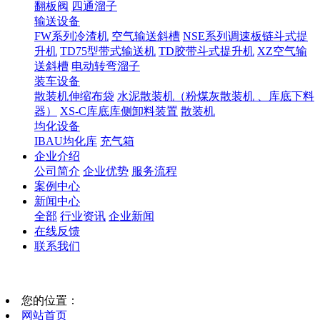
翻板阀
四通溜子
输送设备
FW系列冷渣机
空气输送斜槽
NSE系列调速板链斗式提
升机
TD75型带式输送机
TD胶带斗式提升机
XZ空气输
送斜槽
电动转弯溜子
装车设备
散装机伸缩布袋
水泥散装机（粉煤灰散装机 、库底下料
器）
XS-C库底库侧卸料装置
散装机
均化设备
IBAU均化库
充气箱
企业介绍
公司简介
企业优势
服务流程
案例中心
新闻中心
全部
行业资讯
企业新闻
在线反馈
联系我们
您的位置：
网站首页