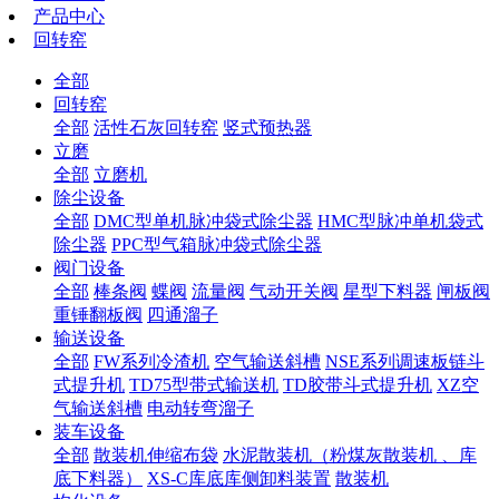
产品中心
回转窑
全部
回转窑
全部
活性石灰回转窑
竖式预热器
立磨
全部
立磨机
除尘设备
全部
DMC型单机脉冲袋式除尘器
HMC型脉冲单机袋式
除尘器
PPC型气箱脉冲袋式除尘器
阀门设备
全部
棒条阀
蝶阀
流量阀
气动开关阀
星型下料器
闸板阀
重锤翻板阀
四通溜子
输送设备
全部
FW系列冷渣机
空气输送斜槽
NSE系列调速板链斗
式提升机
TD75型带式输送机
TD胶带斗式提升机
XZ空
气输送斜槽
电动转弯溜子
装车设备
全部
散装机伸缩布袋
水泥散装机（粉煤灰散装机 、库
底下料器）
XS-C库底库侧卸料装置
散装机