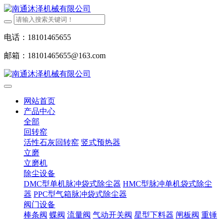
电话：18101465655
邮箱：18101465655@163.com
网站首页
产品中心
全部
回转窑
活性石灰回转窑
竖式预热器
立磨
立磨机
除尘设备
DMC型单机脉冲袋式除尘器
HMC型脉冲单机袋式除尘
器
PPC型气箱脉冲袋式除尘器
阀门设备
棒条阀
蝶阀
流量阀
气动开关阀
星型下料器
闸板阀
重锤